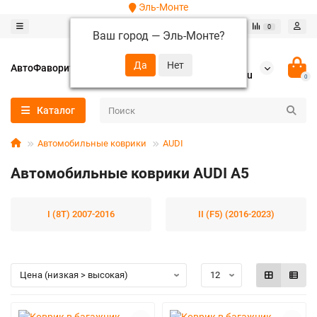
Эль-Монте
0
0
Ваш город —
Эль-Монте
?
+7 (952) 288-64-62
АвтоФаворит
autofavorit-spb@yandex.ru
0
Каталог
Автомобильные коврики
AUDI
Автомобильные коврики AUDI A5
I (8T) 2007-2016
II (F5) (2016-2023)