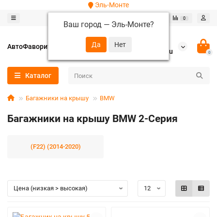
Эль-Монте
0
0
Ваш город —
Эль-Монте
?
+7 (952) 288-64-62
АвтоФаворит
autofavorit-spb@yandex.ru
0
Каталог
Багажники на крышу
BMW
Багажники на крышу BMW 2-Серия
(F22) (2014-2020)