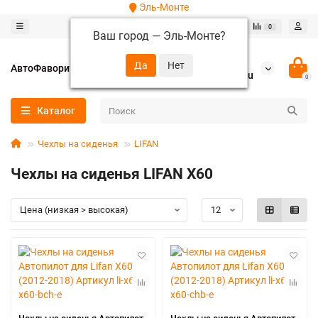
Эль-Монте
0
0
Ваш город —
Эль-Монте
?
+7 (952) 288-64-62
АвтоФаворит
autofavorit-spb@yandex.ru
0
Каталог
Чехлы на сиденья
LIFAN
Чехлы на сиденья LIFAN X60