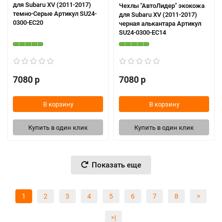
для Subaru XV (2011-2017)
Чехлы "АвтоЛидер" экокожа
темно-Серые Артикул SU24-
для Subaru XV (2011-2017)
0300-EC20
черная алькантара Артикул
SU24-0300-EC14
7080 р
7080 р
В корзину
В корзину
Купить в один клик
Купить в один клик
Показать еще
1
2
3
4
5
6
7
8
>
>|