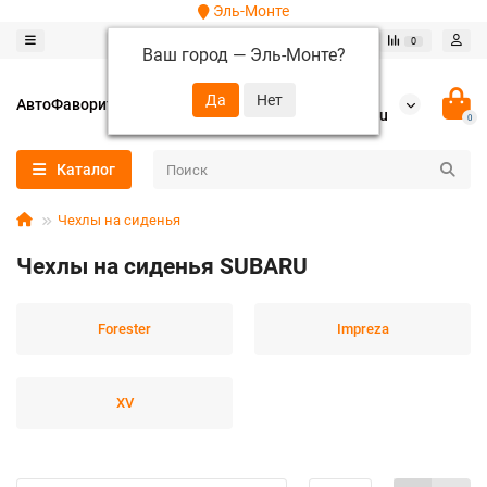
Эль-Монте
0
0
Ваш город —
Эль-Монте
?
+7 (952) 288-64-62
АвтоФаворит
autofavorit-spb@yandex.ru
0
Каталог
Чехлы на сиденья
Чехлы на сиденья SUBARU
Forester
Impreza
XV