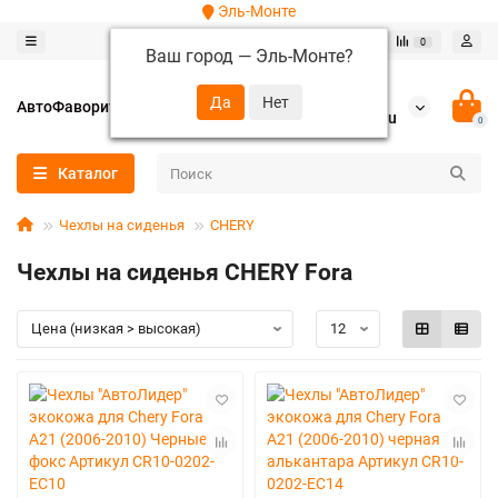
Эль-Монте
0
0
Ваш город —
Эль-Монте
?
+7 (952) 288-64-62
АвтоФаворит
autofavorit-spb@yandex.ru
0
Каталог
Чехлы на сиденья
CHERY
Чехлы на сиденья CHERY Fora