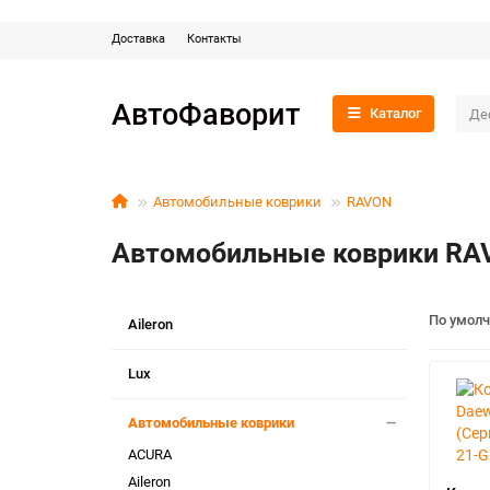
Доставка
Контакты
АвтоФаворит
Каталог
Автомобильные коврики
RAVON
Автомобильные коврики RAV
По умол
Aileron
Lux
Автомобильные коврики
ACURA
Aileron