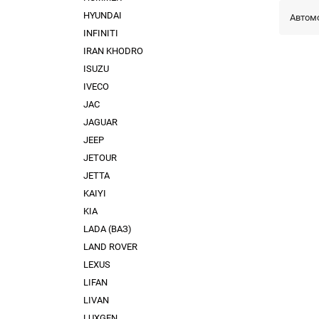
HYUNDAI
Автом
INFINITI
IRAN KHODRO
ISUZU
IVECO
JAC
JAGUAR
JEEP
JETOUR
JETTA
KAIYI
KIA
LADA (ВАЗ)
LAND ROVER
LEXUS
LIFAN
LIVAN
LUXGEN