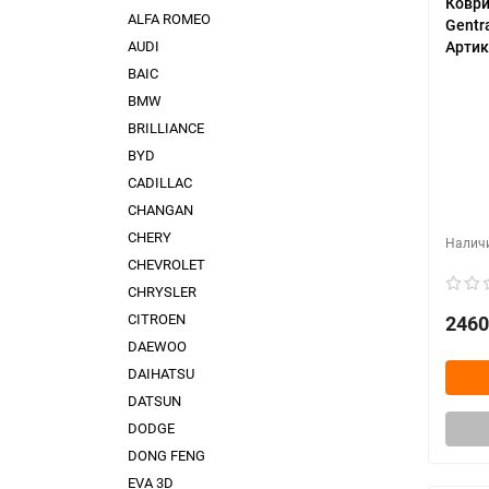
Коври
ALFA ROMEO
Gentr
AUDI
Артик
BAIC
BMW
BRILLIANCE
BYD
CADILLAC
CHANGAN
CHERY
CHEVROLET
CHRYSLER
CITROEN
2460
DAEWOO
DAIHATSU
DATSUN
DODGE
DONG FENG
EVA 3D