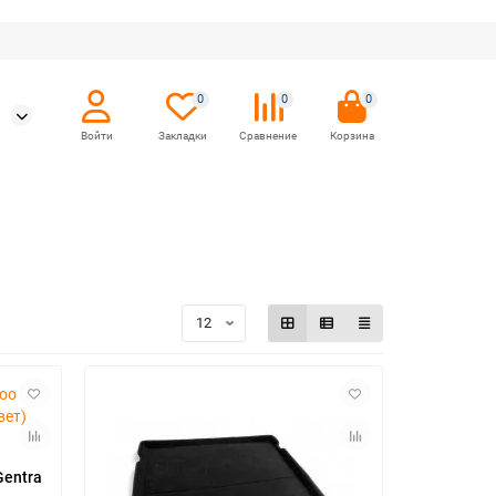
0
0
0
Gentra