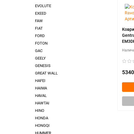
EVOLUTE
EXEED
FAW
FIAT
Коври
Gentr
FORD
EM3D
FOTON
GAC
GEELY
GENESIS
5340
GREAT WALL
HAFEI
HAIMA
HAVAL
HAWTAI
HINO
HONDA
HONGQI
HUMMER