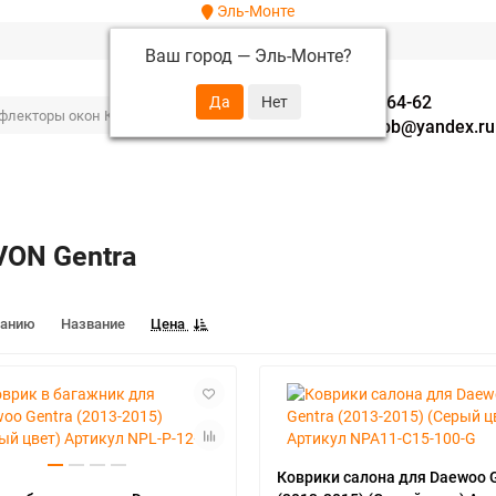
Эль-Монте
Ваш город —
Эль-Монте
?
+7 (952) 288-64-62
autofavorit-spb@yandex.ru
ON Gentra
чанию
Название
Цена
Коврики салона для Daewoo 