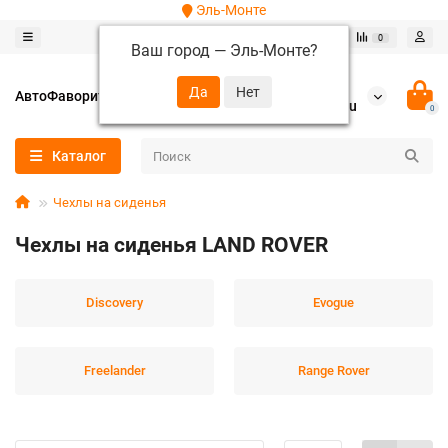
Эль-Монте
0
0
Ваш город —
Эль-Монте
?
+7 (952) 288-64-62
АвтоФаворит
autofavorit-spb@yandex.ru
0
Каталог
Чехлы на сиденья
Чехлы на сиденья LAND ROVER
Discovery
Evogue
Freelander
Range Rover