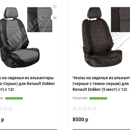
 на сиденья из алькантары
Чехлы на сиденья из алькан
о-Серые) для Renault Dokker
(черные с темно-серым) для
т) c 12г.
Renault Dokker (5 мест) c 12г.
 р
8500 р