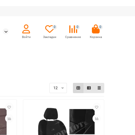
0
0
0