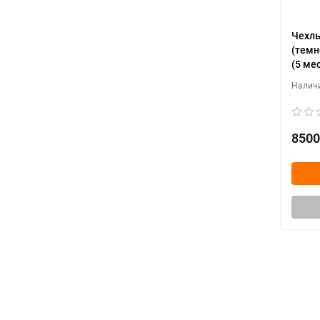
Чехлы
(темн
(5 мес
8500