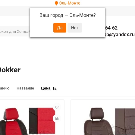
Эль-Монте
Ваш город —
Эль-Монте
?
+7 (952) 288-64-62
autofavorit-spb@yandex.ru
Dokker
чанию
Название
Цена