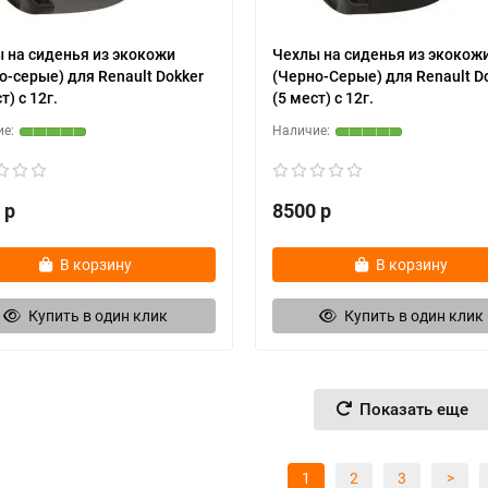
 на сиденья из экокожи
Чехлы на сиденья из экокож
о-серые) для Renault Dokker
(Черно-Серые) для Renault D
т) c 12г.
(5 мест) c 12г.
 р
8500 р
В корзину
В корзину
Купить в один клик
Купить в один клик
Показать еще
1
2
3
>