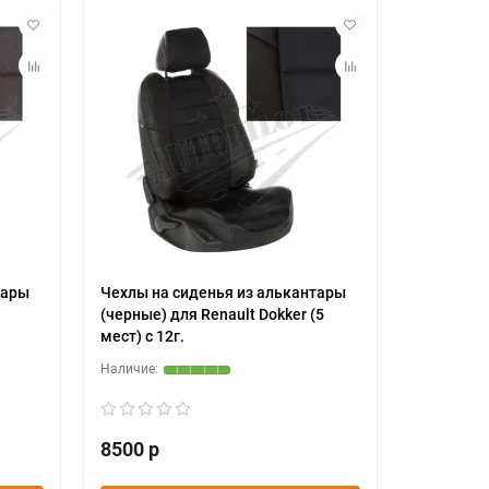
тары
Чехлы на сиденья из алькантары
(черные) для Renault Dokker (5
мест) c 12г.
8500 р