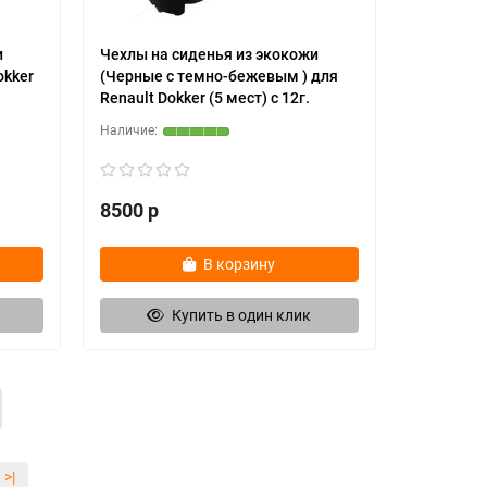
и
Чехлы на сиденья из экокожи
okker
(Черные с темно-бежевым ) для
Renault Dokker (5 мест) c 12г.
8500 р
В корзину
Купить в один клик
>|