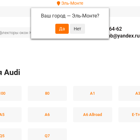
Эль-Монте
Ваш город —
Эль-Монте
?
+7 (952) 288-64-62
autofavorit-spb@yandex.ru
 Audi
100
80
A1
A
A5
A6
A6 Allroad
E-Tr
Q5
Q7