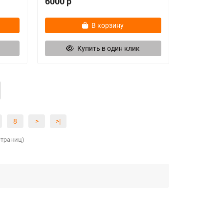
6000 р
В корзину
Купить в один клик
8
>
>|
 страниц)