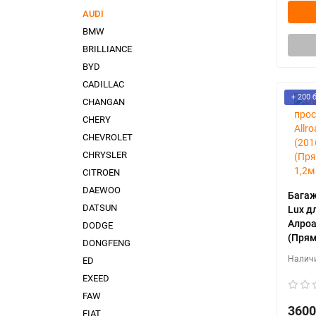
AUDI
BMW
BRILLIANCE
BYD
CADILLAC
+ 200 
CHANGAN
CHERY
CHEVROLET
CHRYSLER
CITROEN
DAEWOO
Багаж
DATSUN
Lux дл
Алроа
DODGE
(Прям
DONGFENG
ED
EXEED
FAW
3600
FIAT