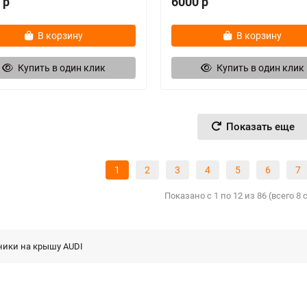
 р
6000 р
В корзину
В корзину
Купить в один клик
Купить в один клик
Показать еще
1
2
3
4
5
6
7
Показано с 1 по 12 из 86 (всего 8
ники на крышу AUDI