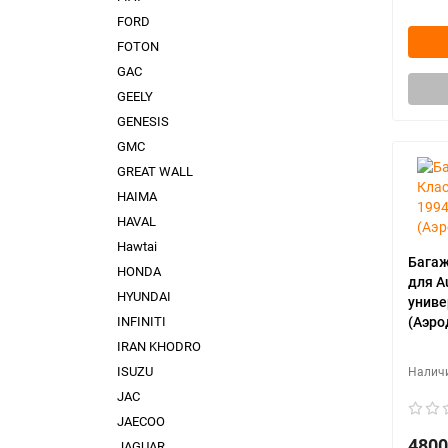
FORD
FOTON
GAC
GEELY
GENESIS
GMC
GREAT WALL
HAIMA
HAVAL
Hawtai
Багаж
HONDA
для A
HYUNDAI
униве
INFINITI
(Аэро
IRAN KHODRO
ISUZU
JAC
JAECOO
4800
JAGUAR