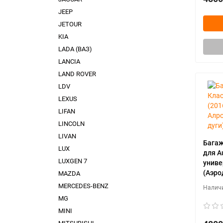
JEEP
JETOUR
KIA
LADA (ВАЗ)
LANCIA
LAND ROVER
LDV
LEXUS
LIFAN
LINCOLN
LIVAN
Багаж
LUX
для A
LUXGEN 7
униве
(Аэро
MAZDA
MERCEDES-BENZ
MG
MINI