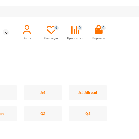
0
0
0
3
A4
A4 Allroad
on
Q3
Q4