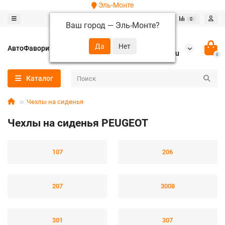
Эль-Монте
0
0
Ваш город —
Эль-Монте
?
+7 (952) 288-64-62
АвтоФаворит
autofavorit-spb@yandex.ru
0
Каталог
Чехлы на сиденья
Чехлы на сиденья PEUGEOT
107
206
207
3008
301
307