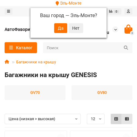
Эль-Монте
0
0
Ваш город —
Эль-Монте
?
+7 (952) 288-64-62
АвтоФаворит
autofavorit-spb@yandex.ru
0
Каталог
Багажники на крышу
Багажники на крышу GENESIS
GV70
GV80