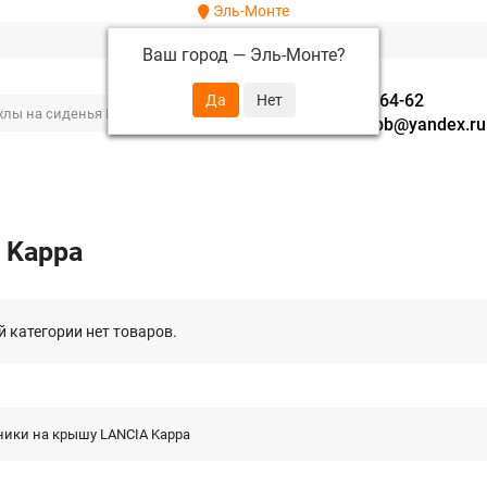
Эль-Монте
Ваш город —
Эль-Монте
?
+7 (952) 288-64-62
autofavorit-spb@yandex.ru
 Kappa
й категории нет товаров.
ники на крышу LANCIA Kappa