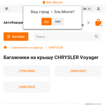
Эль-Монте
0
0
Ваш город —
Эль-Монте
?
+7 (952) 288-64-62
АвтоФаворит
autofavorit-spb@yandex.ru
0
Каталог
Багажники на крышу
CHRYSLER
Багажники на крышу CHRYSLER Voyager
(1995-2000)
(2004-2007)
(2008-2023)