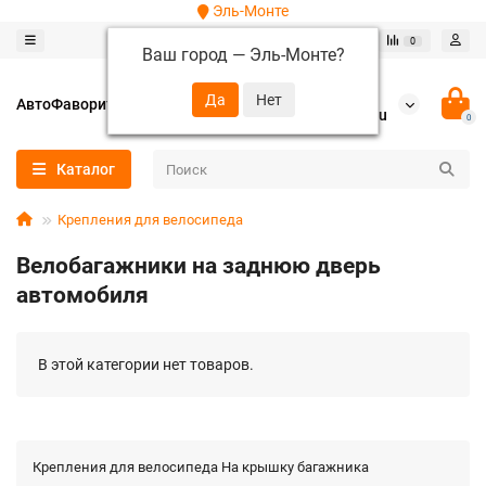
Эль-Монте
0
0
Ваш город —
Эль-Монте
?
+7 (952) 288-64-62
АвтоФаворит
autofavorit-spb@yandex.ru
0
Каталог
Крепления для велосипеда
Велобагажники на заднюю дверь
автомобиля
В этой категории нет товаров.
Крепления для велосипеда На крышку багажника