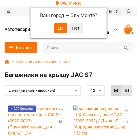
Эль-Монте
0
0
Ваш город —
Эль-Монте
?
+7 (952) 288-64-62
АвтоФаворит
autofavorit-spb@yandex.ru
0
Каталог
Багажники на крышу
JAC
Багажники на крышу JAC S7
+ 200 бонусов