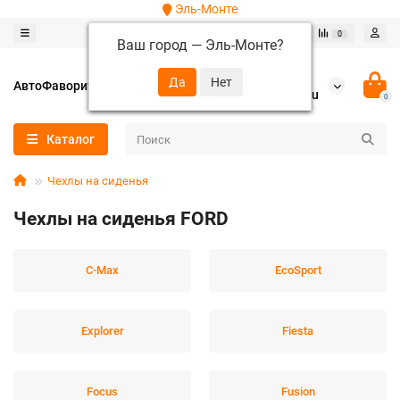
Эль-Монте
0
0
Ваш город —
Эль-Монте
?
+7 (952) 288-64-62
АвтоФаворит
autofavorit-spb@yandex.ru
0
Каталог
Чехлы на сиденья
Чехлы на сиденья FORD
C-Max
EcoSport
Explorer
Fiesta
Focus
Fusion