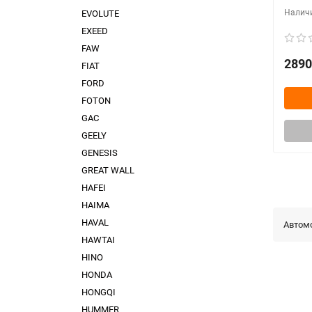
EVOLUTE
EXEED
FAW
2890
FIAT
FORD
FOTON
GAC
GEELY
GENESIS
GREAT WALL
HAFEI
HAIMA
HAVAL
Автом
HAWTAI
HINO
HONDA
HONGQI
HUMMER