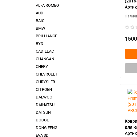
(2016
ALFA ROMEO
Артик
AUDI
BAIC
BMW
BRILLIANCE
1500
BYD
CADILLAC
CHANGAN
CHERY
CHEVROLET
CHRYSLER
CITROEN
DAEWOO
DAIHATSU
DATSUN
DODGE
Коври
для R
DONG FENG
Арти
EVA 3D