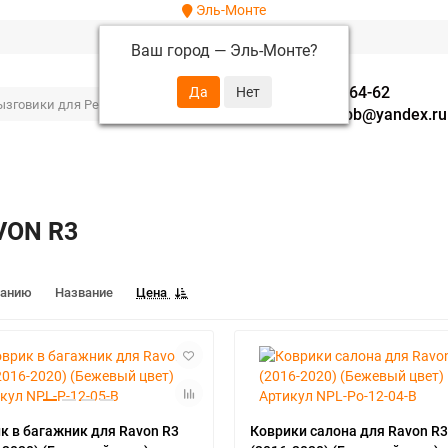
Эль-Монте
Ваш город —
Эль-Монте
?
+7 (952) 288-64-62
autofavorit-spb@yandex.ru
VON R3
чанию
Название
Цена
к в багажник для Ravon R3
Коврики салона для Ravon R3