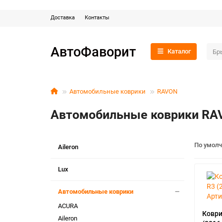
Доставка
Контакты
АвтоФаворит
Каталог
Автомобильные коврики
RAVON
Автомобильные коврики RA
По умол
Aileron
Lux
Автомобильные коврики
ACURA
Коври
Aileron