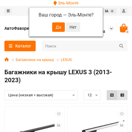
Эль-Монте
0
0
Ваш город —
Эль-Монте
?
+7 (952) 288-64-62
АвтоФаворит
autofavorit-spb@yandex.ru
0
Каталог
Багажники на крышу
LEXUS
Багажники на крышу LEXUS 3 (2013-
2023)