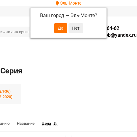
Эль-Монте
Ваш город —
Эль-Монте
?
+7 (952) 288-64-62
autofavorit-spb@yandex.ru
-Серия
2/F36)
3-2020)
чанию
Название
Цена