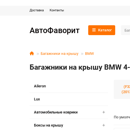
Доставка
Контакты
АвтоФаворит
Каталог
Багажники на крышу
BMW
Багажники на крышу BMW 4
Aileron
(F3
(201
Lux
Автомобильные коврики
По умол
Боксы на крышу