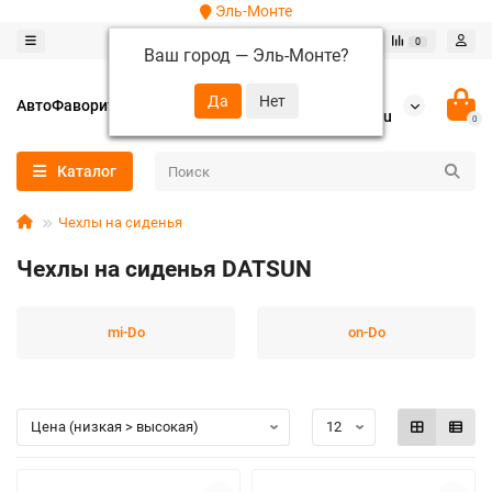
Эль-Монте
0
0
Ваш город —
Эль-Монте
?
+7 (952) 288-64-62
АвтоФаворит
autofavorit-spb@yandex.ru
0
Каталог
Чехлы на сиденья
Чехлы на сиденья DATSUN
mi-Do
on-Do