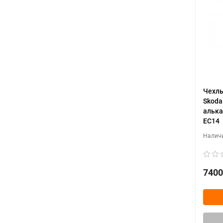
Чехлы
Skoda
алька
EC14
7400