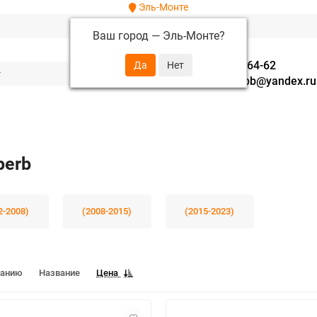
Эль-Монте
Ваш город —
Эль-Монте
?
+7 (952) 288-64-62
autofavorit-spb@yandex.ru
perb
2-2008)
(2008-2015)
(2015-2023)
чанию
Название
Цена