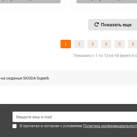
Показать еще
1
2
3
4
5
6
Показано с 1 по 12 из 65 (всего 6
 на сиденья SKODA Superb
Я прочитал и согласен с условиями
Политика конфиденциальност