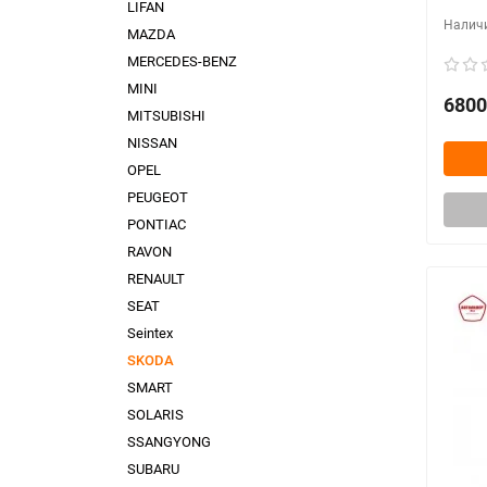
LIFAN
MAZDA
MERCEDES-BENZ
MINI
6800
MITSUBISHI
NISSAN
OPEL
PEUGEOT
PONTIAC
RAVON
RENAULT
SEAT
Seintex
SKODA
SMART
SOLARIS
SSANGYONG
SUBARU