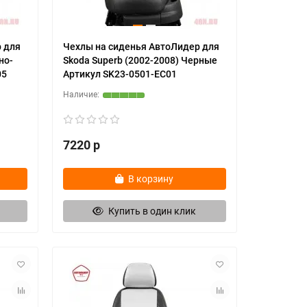
 для
Чехлы на сиденья АвтоЛидер для
но-
Skoda Superb (2002-2008) Черные
05
Артикул SK23-0501-EC01
7220 р
В корзину
Купить в один клик