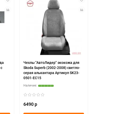
да
Чехлы "АвтоЛидер" экокожа для
 с
Skoda Superb (2002-2008) светло-
серая алькантара Артикул SK23-
0501-EC15
6490 р