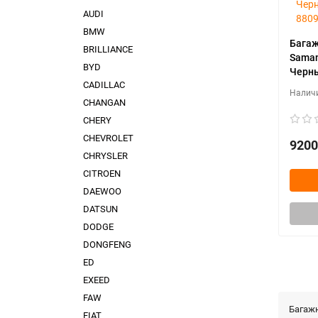
AUDI
BMW
Багаж
BRILLIANCE
Saman
BYD
Черны
CADILLAC
CHANGAN
CHERY
CHEVROLET
9200
CHRYSLER
CITROEN
DAEWOO
DATSUN
DODGE
DONGFENG
ED
EXEED
FAW
Багаж
FIAT