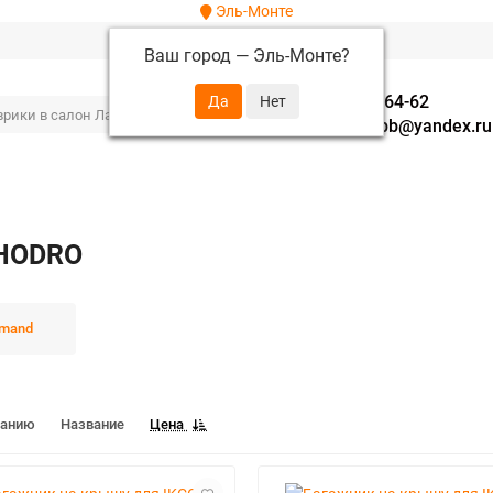
Эль-Монте
Ваш город —
Эль-Монте
?
+7 (952) 288-64-62
autofavorit-spb@yandex.ru
KHODRO
mand
чанию
Название
Цена