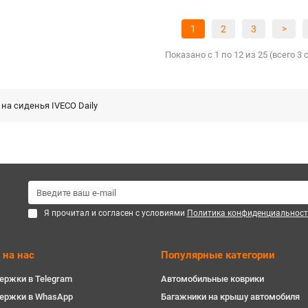
1
2
3
>
Показано с 1 по 12 из 25 (всего 3
на сиденья IVECO Daily
Я прочитал и согласен с условиями
Политика конфиденциальност
 на нас
Популярные категории
ержки в Telegram
Автомобильные коврики
держки в WhasApp
Багажники на крышу автомобиля