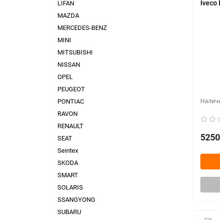
Iveco 
LIFAN
MAZDA
MERCEDES-BENZ
MINI
MITSUBISHI
NISSAN
OPEL
PEUGEOT
PONTIAC
RAVON
RENAULT
5250
SEAT
Seintex
SKODA
SMART
SOLARIS
SSANGYONG
SUBARU