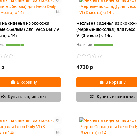
 на сиденья из экокожи
Чехлы на сиденья из экокож
ые с белым) для Iveco Daily VI
(Черные-шоколад) для Iveco 
та) с 14г.
VI (3 места) с 14г.
 р
4730 р
В корзину
В корзину
Купить в один клик
Купить в один клик