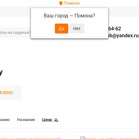
Помона
Ваш город —
Помона
?
+7 (952) 288-64-62
autofavorit-spb@yandex.ru
y
4-2023)
чанию
Название
Цена