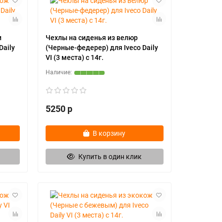
и
Чехлы на сиденья из велюр
Daily
(Черные-федерер) для Iveco Daily
VI (3 места) с 14г.
5250 р
В корзину
Купить в один клик