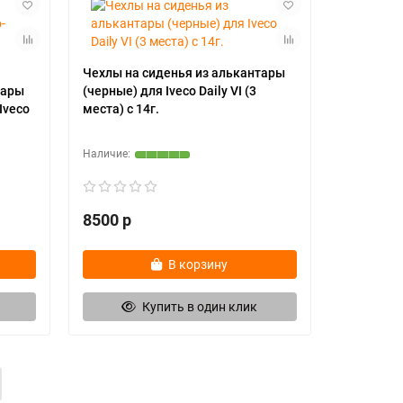
Чехлы на сиденья из алькантары
тары
(черные) для Iveco Daily VI (3
Iveco
места) с 14г.
8500 р
В корзину
Купить в один клик