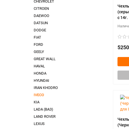
CHEVROLET
Чехлы
CITROEN
(серые
DAEWOO
с 14г.
DATSUN
DODGE
FIAT
FORD
5250
GEELY
GREAT WALL
HAVAL
HONDA
HYUNDAI
IRAN KHODRO
IVECO
KIA
LADA (ВАЗ)
LAND ROVER
Чехлы
LEXUS
(Черн