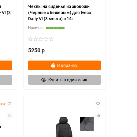
и
Чехлы на сиденья из экокожи
 VI (3
(Черные с бежевым) для Iveco
Daily VI (3 места) с 14г.
5250 р
В корзину
Купить в один клик
и