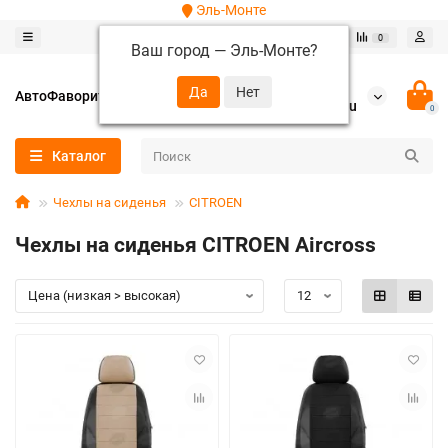
Эль-Монте
0
0
Ваш город —
Эль-Монте
?
+7 (952) 288-64-62
АвтоФаворит
autofavorit-spb@yandex.ru
0
Каталог
Чехлы на сиденья
CITROEN
Чехлы на сиденья CITROEN Aircross