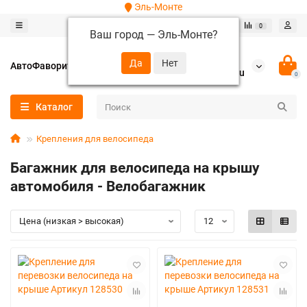
Эль-Монте
0
0
Ваш город —
Эль-Монте
?
+7 (952) 288-64-62
АвтоФаворит
autofavorit-spb@yandex.ru
0
Каталог
Крепления для велосипеда
Багажник для велосипеда на крышу
автомобиля - Велобагажник