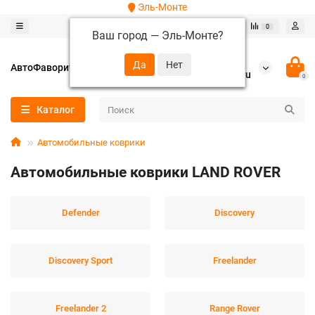
Эль-Монте
0
0
Ваш город —
Эль-Монте
?
+7 (952) 288-64-62
АвтоФаворит
autofavorit-spb@yandex.ru
0
Каталог
Автомобильные коврики
Автомобильные коврики LAND ROVER
Defender
Discovery
Discovery Sport
Freelander
Freelander 2
Range Rover