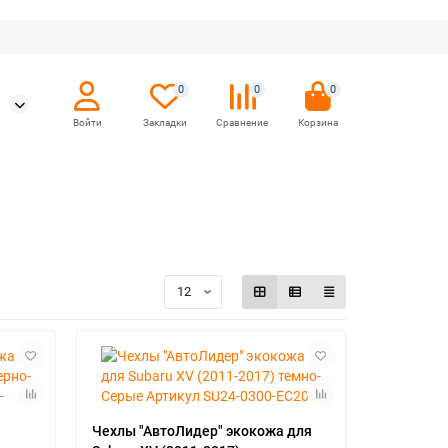
0
0
0
Чехлы "АвтоЛидер" экокожа для