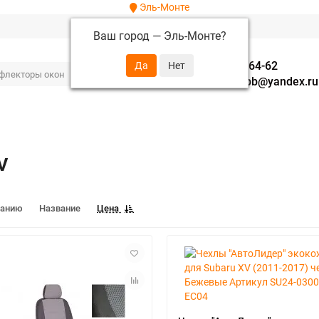
Эль-Монте
Ваш город —
Эль-Монте
?
+7 (952) 288-64-62
autofavorit-spb@yandex.ru
V
чанию
Название
Цена