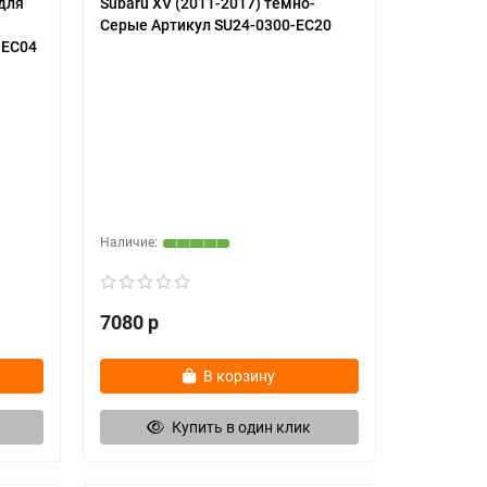
для
Subaru XV (2011-2017) темно-
Серые Артикул SU24-0300-EC20
-EC04
7080 р
В корзину
Купить в один клик