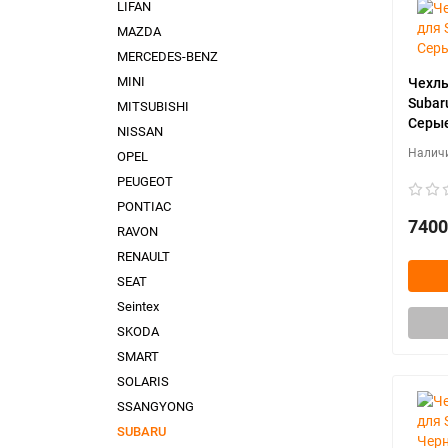
LIFAN
MAZDA
MERCEDES-BENZ
MINI
Чехлы
Subar
MITSUBISHI
Серые
NISSAN
OPEL
PEUGEOT
PONTIAC
7400
RAVON
RENAULT
SEAT
Seintex
SKODA
SMART
SOLARIS
SSANGYONG
SUBARU