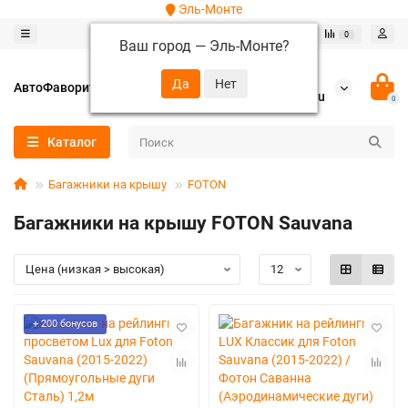
Эль-Монте
0
0
Ваш город —
Эль-Монте
?
+7 (952) 288-64-62
АвтоФаворит
autofavorit-spb@yandex.ru
0
Каталог
Багажники на крышу
FOTON
Багажники на крышу FOTON Sauvana
+ 200 бонусов