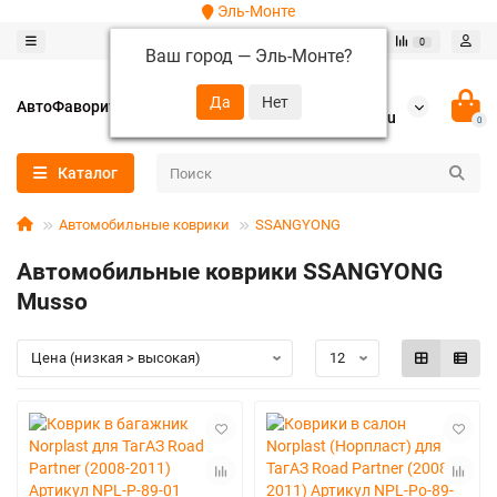
Эль-Монте
0
0
Ваш город —
Эль-Монте
?
+7 (952) 288-64-62
АвтоФаворит
autofavorit-spb@yandex.ru
0
Каталог
Автомобильные коврики
SSANGYONG
Автомобильные коврики SSANGYONG
Musso