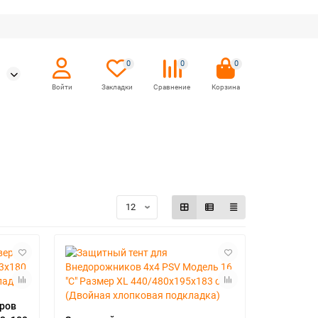
0
0
0
еров