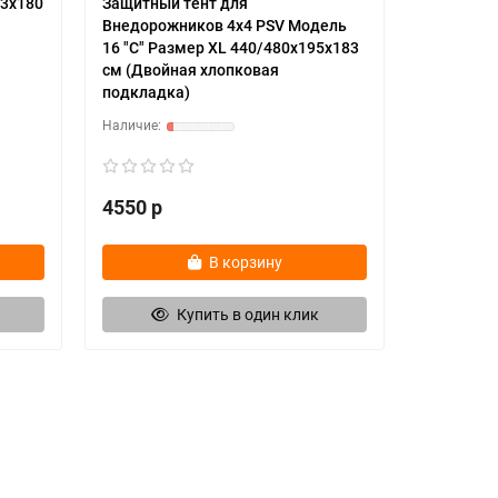
83х180
Защитный тент для
Внедорожников 4х4 PSV Модель
16 "C" Размер XL 440/480х195х183
см (Двойная хлопковая
подкладка)
4550 р
В корзину
Купить в один клик