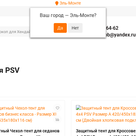
Эль-Монте
Ваш город —
Эль-Монте
?
+7 (952) 288-64-62
autofavorit-spb@yandex.ru
я PSV
ный Чехол-тент для седанов
Защитный тент для Кроссов