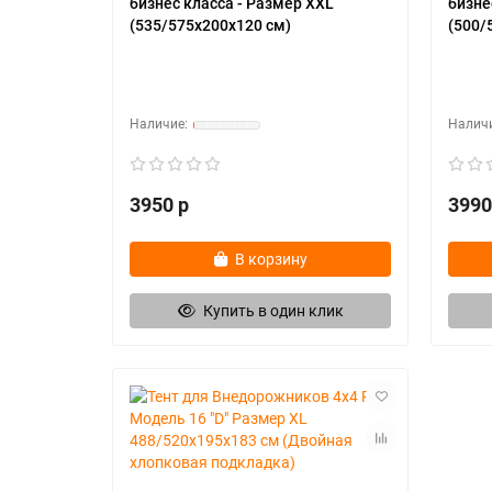
бизнес класса - Размер XXL
бизне
(535/575х200х120 см)
(500/
3950 р
3990
В корзину
Купить в один клик